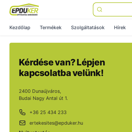
Épduker
Kezdőlap
Termékek
Szolgáltatások
Hírek
Kérdése van? Lépjen
kapcsolatba velünk!
Cím
2400 Dunaújváros,
Budai Nagy Antal út 1.
Phone number
+36 25 434 233
Email
ertekesites@epduker.hu