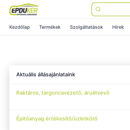
Épduker
Kezdőlap
Termékek
Szolgáltatások
Hírek
Aktuális állásajánlataink
Raktáros, targoncavezető, áruátvevő
Építőanyag értékesítő/üzletkötő